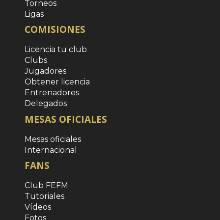
Torneos
Ligas
COMISIONES
Licencia tu club
Clubs
Jugadores
Obtener licencia
Entrenadores
Delegados
MESAS OFICIALES
Mesas oficiales
Internacional
FANS
Club FEFM
Tutoriales
Vídeos
Fotos