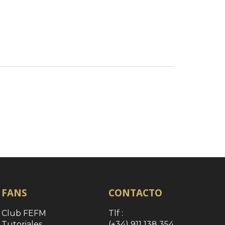
FANS
CONTACTO
Club FEFM
Tlf :
Tutoriales
(+34) 911 138 354