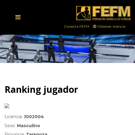
Conecta FEFM
Obtener licencia
Ranking jugador
Licencia:
J002004
Sexo:
Masculino
Provincia:
Zaragoza