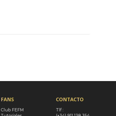
FANS
CONTACTO
Club FEFM
Tlf :
Tutoriales
(+34) 911 138 354